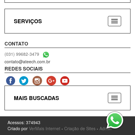
SERVIÇOS
CONTATO
(031) 99682-3479
contato@ateech.com.br
REDES SOCIAIS
MAIS BUSCADAS
Acessos: 374943
Criado por
VerMais Internet
-
Criação de Sites
-
Admin